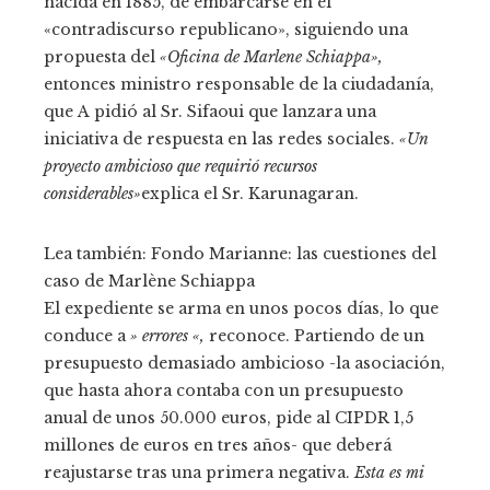
nacida en 1885, de embarcarse en el
«contradiscurso republicano», siguiendo una
propuesta del
«Oficina de Marlene Schiappa»,
entonces ministro responsable de la ciudadanía,
que
A
pidió al Sr. Sifaoui que lanzara una
iniciativa de respuesta en las redes sociales.
«Un
proyecto ambicioso que requirió recursos
considerables»
explica el Sr. Karunagaran.
Lea también:
Fondo Marianne: las cuestiones del
caso de Marlène Schiappa
El expediente se arma en unos pocos días, lo que
conduce a
» errores «,
reconoce. Partiendo de un
presupuesto demasiado ambicioso -la asociación,
que hasta ahora contaba con un presupuesto
anual de unos 50.000 euros, pide al CIPDR 1,5
millones de euros en tres años- que deberá
reajustarse tras una primera negativa.
Esta es mi